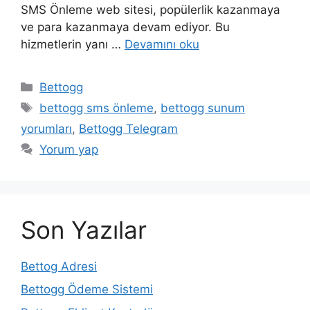
SMS Önleme web sitesi, popülerlik kazanmaya
ve para kazanmaya devam ediyor. Bu
hizmetlerin yanı …
Devamını oku
Kategoriler
Bettogg
Etiketler
bettogg sms önleme
,
bettogg sunum
yorumları
,
Bettogg Telegram
Yorum yap
Son Yazılar
Bettog Adresi
Bettogg Ödeme Sistemi