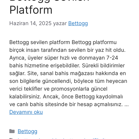
Platform
Haziran 14, 2025
yazar
Bettogg
Bettogg sevilen platform Bettogg platformu
birçok insan tarafından sevilen bir yaz hit oldu.
Ayrıca, üyeler süper hızlı ve donmayan 7-24
bahis hizmetine erişebildiler. Sürekli bildirimler
sağlar. Site, sanal bahis mağazası hakkında en
son bilgilerle güncellendi, böylece tüm heyecan
verici teklifler ve promosyonlarla güncel
kalabilirsiniz. Ancak, önce Bettogg kaydolmalı
ve canlı bahis sitesinde bir hesap açmalısınız. …
Devamını oku
Kategoriler
Bettogg