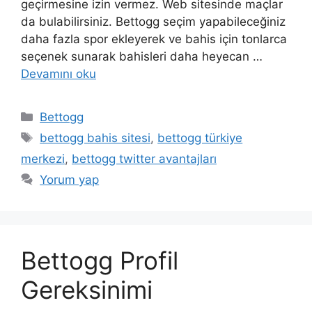
geçirmesine izin vermez. Web sitesinde maçlar
da bulabilirsiniz. Bettogg seçim yapabileceğiniz
daha fazla spor ekleyerek ve bahis için tonlarca
seçenek sunarak bahisleri daha heyecan …
Devamını oku
Kategoriler
Bettogg
Etiketler
bettogg bahis sitesi
,
bettogg türkiye
merkezi
,
bettogg twitter avantajları
Yorum yap
Bettogg Profil
Gereksinimi