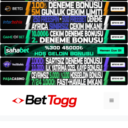
İçeriğe
atla
Menü