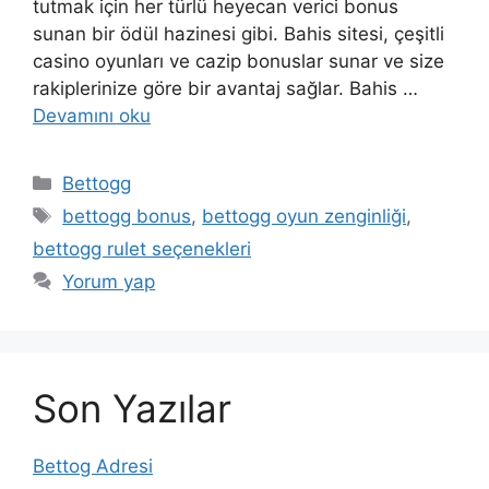
tutmak için her türlü heyecan verici bonus
sunan bir ödül hazinesi gibi. Bahis sitesi, çeşitli
casino oyunları ve cazip bonuslar sunar ve size
rakiplerinize göre bir avantaj sağlar. Bahis …
Devamını oku
Kategoriler
Bettogg
Etiketler
bettogg bonus
,
bettogg oyun zenginliği
,
bettogg rulet seçenekleri
Yorum yap
Son Yazılar
Bettog Adresi