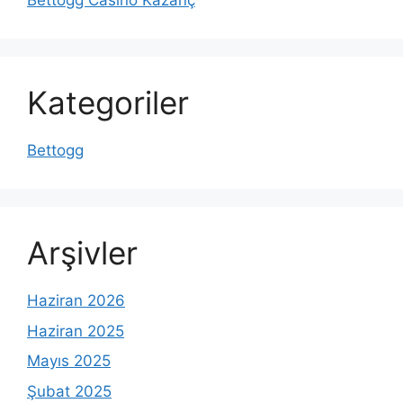
Bettogg Casino Kazanç
Kategoriler
Bettogg
Arşivler
Haziran 2026
Haziran 2025
Mayıs 2025
Şubat 2025