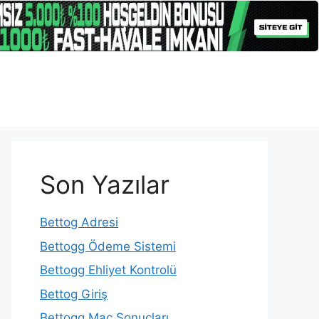
Son Yazılar
Bettog Adresi
Bettogg Ödeme Sistemi
Bettogg Ehliyet Kontrolü
Bettog Giriş
Bettogg Maç Sonuçları