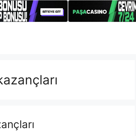
kazançları
ançları