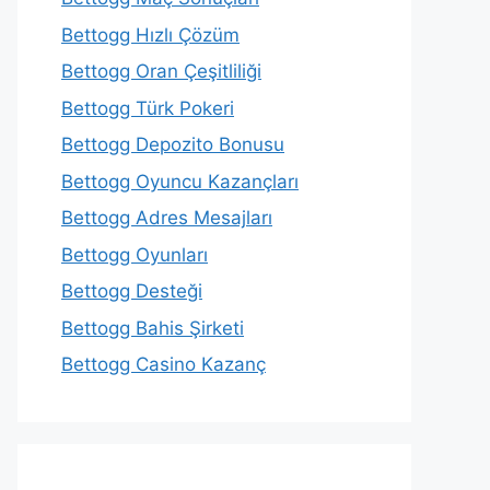
Bettogg Hızlı Çözüm
Bettogg Oran Çeşitliliği
Bettogg Türk Pokeri
Bettogg Depozito Bonusu
Bettogg Oyuncu Kazançları
Bettogg Adres Mesajları
Bettogg Oyunları
Bettogg Desteği
Bettogg Bahis Şirketi
Bettogg Casino Kazanç