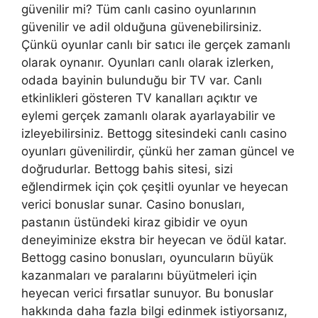
güvenilir mi? Tüm canlı casino oyunlarının
güvenilir ve adil olduğuna güvenebilirsiniz.
Çünkü oyunlar canlı bir satıcı ile gerçek zamanlı
olarak oynanır. Oyunları canlı olarak izlerken,
odada bayinin bulunduğu bir TV var. Canlı
etkinlikleri gösteren TV kanalları açıktır ve
eylemi gerçek zamanlı olarak ayarlayabilir ve
izleyebilirsiniz. Bettogg sitesindeki canlı casino
oyunları güvenilirdir, çünkü her zaman güncel ve
doğrudurlar. Bettogg bahis sitesi, sizi
eğlendirmek için çok çeşitli oyunlar ve heyecan
verici bonuslar sunar. Casino bonusları,
pastanın üstündeki kiraz gibidir ve oyun
deneyiminize ekstra bir heyecan ve ödül katar.
Bettogg casino bonusları, oyuncuların büyük
kazanmaları ve paralarını büyütmeleri için
heyecan verici fırsatlar sunuyor. Bu bonuslar
hakkında daha fazla bilgi edinmek istiyorsanız,