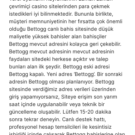
çevrimiçi casino sitelerinden para çekmek
istedikleri iyi bilinmektedir. Bununla birlikte,
müşteri memnuniyetinin her fırsatta çok önemli
olduğu Bettogg canlı bahis sitesinde düşük
maliyetle yüksek bahisler alan bahisçiler
Bettogg mevcut adresini kolayca geri çekebilir.
Bettogg mevcut adresinin mevcut adresinin
faydaları sitedeki herkese açıktır ve talep
bunları alan ilk şeydir. Bettogg eski adresi
Bettogg kapalı. Yeni adres ‘Bettogg’. Bir sonraki
adresin Bettogg olması planlanıyor. Bettogg
sitesinde verdiğimiz adres verileri üzerinden
giriş yapamıyorsanız, Siteye erişim son yarım
saat içinde uygulanabilir veya teknik bir
güncelleme oluşabilir. Lütfen 15-20 dakika
sonra tekrar deneyin. Canlı destek hattı,
profesyonel hesap temsilcileri ile kesintisiz
işbirliği içinde çalışarak Bettogg bahislerine olan