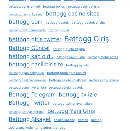
bettogg bahis şirketi
bettogg bonus
bettogg canlı bahisler
bettogg casino sitesi
bettogg casino kazanç
bettogg com
bettogg destek
bettogg destek erişimi
bettogg doğrulama kodu
bettogg girisi
Bettogg Giriş
bettogg giris twitter
Bettogg Güncel
bettogg güçlü altyapı
bettogg kaç oldu
bettogg keyifli site
bettogg mobil adres
bettogg nasil bir site
bettogg oyunları
bettogg oyun zenginliği
bettogg profil gereksinimi
bettogg rulet seçenekleri
bettogg sevilen platform
bettogg sms önleme
bettogg sunum yorumları
bettogg sürekli destek
Bettogg Telegram
bettogg tv izle
Bettogg Twitter
bettogg twitter avantajları
Bettogg Yeni Giriş
bettogg türkiye merkezi
Bettogg Şikayet
casino kazanç
destek
desteği
doğrulama kodu
giris adresi bettogg