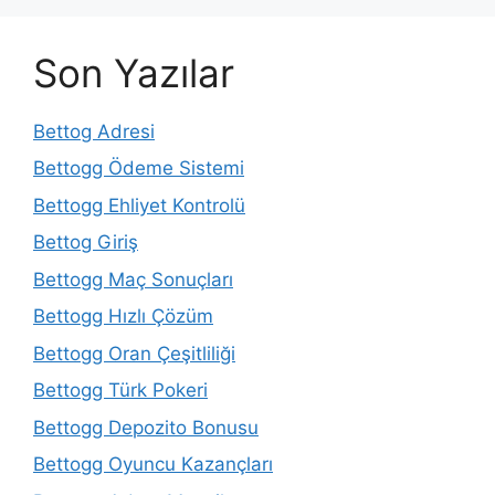
Son Yazılar
Bettog Adresi
Bettogg Ödeme Sistemi
Bettogg Ehliyet Kontrolü
Bettog Giriş
Bettogg Maç Sonuçları
Bettogg Hızlı Çözüm
Bettogg Oran Çeşitliliği
Bettogg Türk Pokeri
Bettogg Depozito Bonusu
Bettogg Oyuncu Kazançları