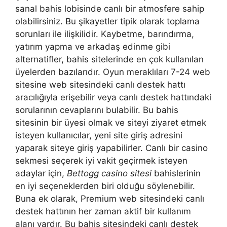
sanal bahis lobisinde canlı bir atmosfere sahip
olabilirsiniz. Bu şikayetler tipik olarak toplama
sorunları ile ilişkilidir. Kaybetme, barındırma,
yatırım yapma ve arkadaş edinme gibi
alternatifler, bahis sitelerinde en çok kullanılan
üyelerden bazılarıdır. Oyun meraklıları 7-24 web
sitesine web sitesindeki canlı destek hattı
aracılığıyla erişebilir veya canlı destek hattındaki
sorularının cevaplarını bulabilir. Bu bahis
sitesinin bir üyesi olmak ve siteyi ziyaret etmek
isteyen kullanıcılar, yeni site giriş adresini
yaparak siteye giriş yapabilirler. Canlı bir casino
sekmesi seçerek iyi vakit geçirmek isteyen
adaylar için,
Bettogg casino sitesi
bahislerinin
en iyi seçeneklerden biri olduğu söylenebilir.
Buna ek olarak, Premium web sitesindeki canlı
destek hattının her zaman aktif bir kullanım
alanı vardır. Bu bahis sitesindeki canlı destek