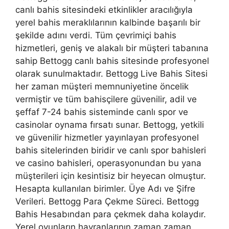
canlı bahis sitesindeki etkinlikler aracılığıyla
yerel bahis meraklılarının kalbinde başarılı bir
şekilde adını verdi. Tüm çevrimiçi bahis
hizmetleri, geniş ve alakalı bir müşteri tabanına
sahip Bettogg canlı bahis sitesinde profesyonel
olarak sunulmaktadır. Bettogg Live Bahis Sitesi
her zaman müşteri memnuniyetine öncelik
vermiştir ve tüm bahisçilere güvenilir, adil ve
şeffaf 7-24 bahis sisteminde canlı spor ve
casinolar oynama fırsatı sunar. Bettogg, yetkili
ve güvenilir hizmetler yayınlayan profesyonel
bahis sitelerinden biridir ve canlı spor bahisleri
ve casino bahisleri, operasyonundan bu yana
müşterileri için kesintisiz bir heyecan olmuştur.
Hesapta kullanılan birimler. Üye Adı ve Şifre
Verileri. Bettogg Para Çekme Süreci. Bettogg
Bahis Hesabından para çekmek daha kolaydır.
Yerel oyunların hayranlarının zaman zaman