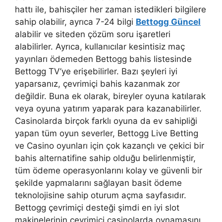
hattı ile, bahisçiler her zaman istedikleri bilgilere
sahip olabilir, ayrıca 7-24 bilgi
Bettogg Güncel
alabilir ve siteden çözüm soru işaretleri
alabilirler. Ayrıca, kullanıcılar kesintisiz maç
yayınları ödemeden Bettogg bahis listesinde
Bettogg TV’ye erişebilirler. Bazı şeyleri iyi
yaparsanız, çevrimiçi bahis kazanmak zor
değildir. Buna ek olarak, bireyler oyuna katılarak
veya oyuna yatırım yaparak para kazanabilirler.
Casinolarda birçok farklı oyuna da ev sahipliği
yapan tüm oyun severler, Bettogg Live Betting
ve Casino oyunları için çok kazançlı ve çekici bir
bahis alternatifine sahip olduğu belirlenmiştir,
tüm ödeme operasyonlarını kolay ve güvenli bir
şekilde yapmalarını sağlayan basit ödeme
teknolojisine sahip oturum açma sayfasıdır.
Bettogg çevrimiçi desteği şimdi en iyi slot
makinelerinin çevrimiçi casinolarda oynamasını