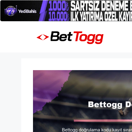
İçeriğe
atla