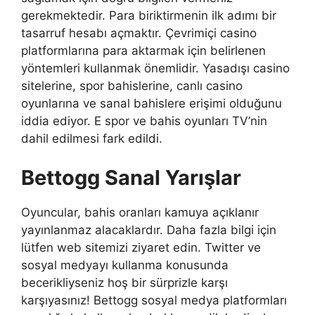
gerekmektedir. Para biriktirmenin ilk adımı bir
tasarruf hesabı açmaktır. Çevrimiçi casino
platformlarına para aktarmak için belirlenen
yöntemleri kullanmak önemlidir. Yasadışı casino
sitelerine, spor bahislerine, canlı casino
oyunlarına ve sanal bahislere erişimi olduğunu
iddia ediyor. E spor ve bahis oyunları TV’nin
dahil edilmesi fark edildi.
Bettogg Sanal Yarışlar
Oyuncular, bahis oranları kamuya açıklanır
yayınlanmaz alacaklardır. Daha fazla bilgi için
lütfen web sitemizi ziyaret edin. Twitter ve
sosyal medyayı kullanma konusunda
becerikliyseniz hoş bir sürprizle karşı
karşıyasınız! Bettogg sosyal medya platformları