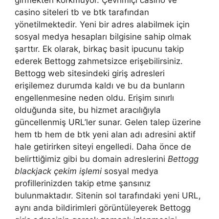
casino siteleri tb ve btk tarafından
yönetilmektedir. Yeni bir adres alabilmek için
sosyal medya hesapları bilgisine sahip olmak
şarttır. Ek olarak, birkaç basit ipucunu takip
ederek Bettogg zahmetsizce erişebilirsiniz.
Bettogg web sitesindeki giriş adresleri
erişilemez durumda kaldı ve bu da bunların
engellenmesine neden oldu. Erişim sınırlı
olduğunda site, bu hizmet aracılığıyla
güncellenmiş URL’ler sunar. Gelen talep üzerine
hem tb hem de btk yeni alan adı adresini aktif
hale getirirken siteyi engelledi. Daha önce de
belirttiğimiz gibi bu domain adreslerini
Bettogg
blackjack çekim işlemi
sosyal medya
profillerinizden takip etme şansınız
bulunmaktadır. Sitenin sol tarafındaki yeni URL,
aynı anda bildirimleri görüntüleyerek Bettogg