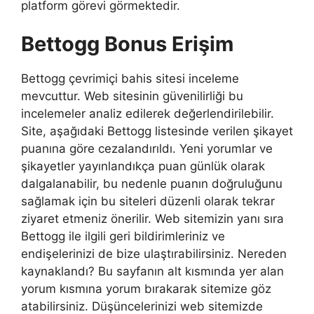
platform görevi görmektedir.
Bettogg Bonus Erişim
Bettogg çevrimiçi bahis sitesi inceleme
mevcuttur. Web sitesinin güvenilirliği bu
incelemeler analiz edilerek değerlendirilebilir.
Site, aşağıdaki Bettogg listesinde verilen şikayet
puanına göre cezalandırıldı. Yeni yorumlar ve
şikayetler yayınlandıkça puan günlük olarak
dalgalanabilir, bu nedenle puanın doğruluğunu
sağlamak için bu siteleri düzenli olarak tekrar
ziyaret etmeniz önerilir. Web sitemizin yanı sıra
Bettogg ile ilgili geri bildirimleriniz ve
endişelerinizi de bize ulaştırabilirsiniz. Nereden
kaynaklandı? Bu sayfanın alt kısmında yer alan
yorum kısmına yorum bırakarak sitemize göz
atabilirsiniz. Düşüncelerinizi web sitemizde