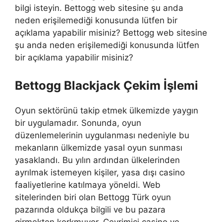
bilgi isteyin. Bettogg web sitesine şu anda
neden erişilemediği konusunda lütfen bir
açıklama yapabilir misiniz? Bettogg web sitesine
şu anda neden erişilemediği konusunda lütfen
bir açıklama yapabilir misiniz?
Bettogg Blackjack Çekim İşlemi
Oyun sektörünü takip etmek ülkemizde yaygın
bir uygulamadır. Sonunda, oyun
düzenlemelerinin uygulanması nedeniyle bu
mekanların ülkemizde yasal oyun sunması
yasaklandı. Bu yılın ardından ülkelerinden
ayrılmak istemeyen kişiler, yasa dışı casino
faaliyetlerine katılmaya yöneldi. Web
sitelerinden biri olan Bettogg Türk oyun
pazarında oldukça bilgili ve bu pazara
girmekten korkmuyor. Çevrimiçi casino ve