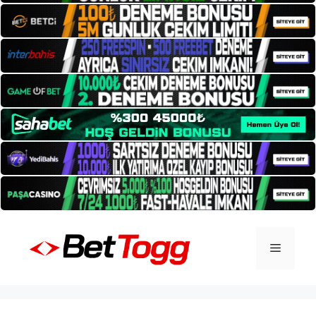
İçeriğe
atla
Menü