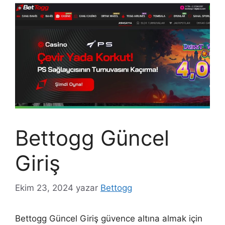
Bettogg Güncel
Giriş
Ekim 23, 2024
yazar
Bettogg
Bettogg Güncel Giriş güvence altına almak için