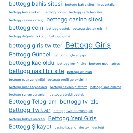
bettogg bahis sitesi
bettogg bahis sitesinin avantajları
bettogg bahis şirketi
bettogg bonus
bettogg canlı bahisler
bettogg casino sitesi
bettogg casino kazanç
bettogg com
bettogg destek
bettogg destek erişimi
bettogg doğrulama kodu
bettogg girisi
Bettogg Giriş
bettogg giris twitter
Bettogg Güncel
bettogg güçlü altyapı
bettogg kaç oldu
bettogg keyifli site
bettogg mobil adres
bettogg nasil bir site
bettogg oyunları
bettogg oyun zenginliği
bettogg profil gereksinimi
bettogg rulet seçenekleri
bettogg sevilen platform
bettogg sms önleme
bettogg sunum yorumları
bettogg sürekli destek
Bettogg Telegram
bettogg tv izle
Bettogg Twitter
bettogg twitter avantajları
Bettogg Yeni Giriş
bettogg türkiye merkezi
Bettogg Şikayet
casino kazanç
destek
desteği