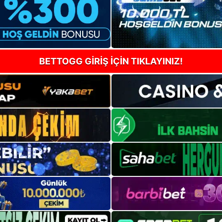
BETTOGG GİRİŞ İÇİN TIKLAYINIZ!