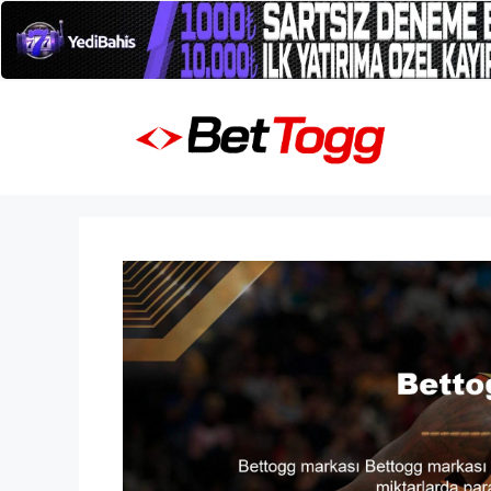
İçeriğe
atla