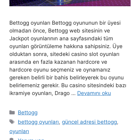
Bettogg oyunları Bettogg oyununun bir üyesi
olmadan önce, Bettogg web sitesinin ve
Jackpot oyunlarının ana sayfasındaki tüm
oyunları görüntüleme hakkına sahipsiniz. Üye
olduktan sonra, sitedeki casino slot oyunları
arasında en fazla kazanan hardcore ve
hardcore oyunu seçmeniz ve oynamanız
gereken belirli bir bahis belirleyerek bu oyunu
belirlemeniz gerekir. Bu casino sitesindeki bazı
ikramiye oyunları, Drago …
Devamını oku
Kategoriler
Bettogg
Etiketler
bettogg oyunları
,
güncel adresi bettogg
,
oyunları