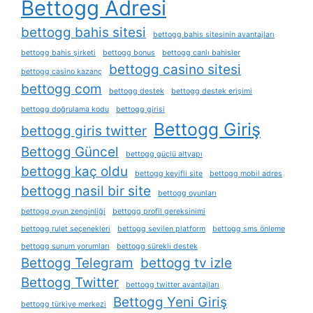
Bettogg Adresi
bettogg bahis sitesi
bettogg bahis sitesinin avantajları
bettogg bahis şirketi
bettogg bonus
bettogg canlı bahisler
bettogg casino sitesi
bettogg casino kazanç
bettogg com
bettogg destek
bettogg destek erişimi
bettogg doğrulama kodu
bettogg girisi
Bettogg Giriş
bettogg giris twitter
Bettogg Güncel
bettogg güçlü altyapı
bettogg kaç oldu
bettogg keyifli site
bettogg mobil adres
bettogg nasil bir site
bettogg oyunları
bettogg oyun zenginliği
bettogg profil gereksinimi
bettogg rulet seçenekleri
bettogg sevilen platform
bettogg sms önleme
bettogg sunum yorumları
bettogg sürekli destek
Bettogg Telegram
bettogg tv izle
Bettogg Twitter
bettogg twitter avantajları
Bettogg Yeni Giriş
bettogg türkiye merkezi