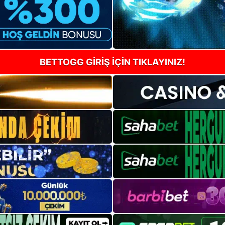
BETTOGG GİRİŞ İÇİN TIKLAYINIZ!